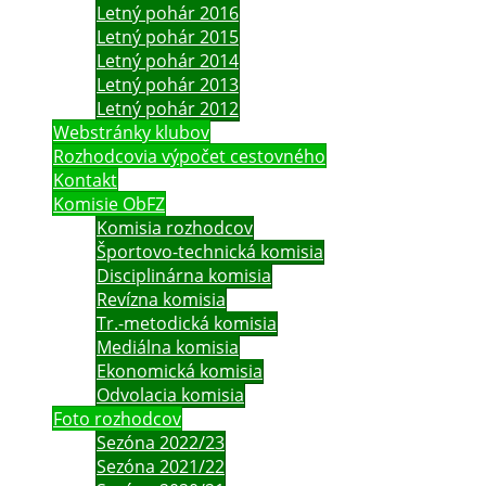
Letný pohár 2016
Letný pohár 2015
Letný pohár 2014
Letný pohár 2013
Letný pohár 2012
Webstránky klubov
Rozhodcovia výpočet cestovného
Kontakt
Komisie ObFZ
Komisia rozhodcov
Športovo-technická komisia
Disciplinárna komisia
Revízna komisia
Tr.-metodická komisia
Mediálna komisia
Ekonomická komisia
Odvolacia komisia
Foto rozhodcov
Sezóna 2022/23
Sezóna 2021/22