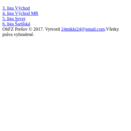
3. liga Východ
4. liga Východ MR
5. liga Sever
6. liga Šarišská
ObFZ Prešov © 2017. Vytvoril
24mikki24@gmail.com
.Všetky
práva vyhradené.