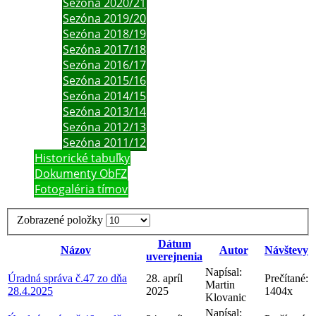
Sezóna 2020/21
Sezóna 2019/20
Sezóna 2018/19
Sezóna 2017/18
Sezóna 2016/17
Sezóna 2015/16
Sezóna 2014/15
Sezóna 2013/14
Sezóna 2012/13
Sezóna 2011/12
Historické tabuľky
Dokumenty ObFZ
Fotogaléria tímov
Zobrazené položky
Dátum
Názov
Autor
Návštevy
uverejnenia
Napísal:
Úradná správa č.47 zo dňa
28. apríl
Prečítané:
Martin
28.4.2025
2025
1404x
Klovanic
Napísal: