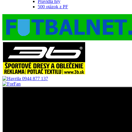
Pravidlá hry
500 otázok z PF