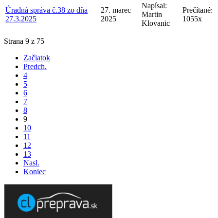
Napísal:
Úradná správa č.38 zo dňa
27. marec
Prečítané:
Martin
27.3.2025
2025
1055x
Klovanic
Strana 9 z 75
Začiatok
Predch.
4
5
6
7
8
9
10
11
12
13
Nasl.
Koniec