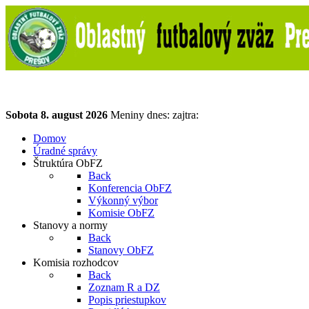
Sobota
8. august 2026
Meniny dnes:
zajtra:
Domov
Úradné správy
Štruktúra ObFZ
Back
Konferencia ObFZ
Výkonný výbor
Komisie ObFZ
Stanovy a normy
Back
Stanovy ObFZ
Komisia rozhodcov
Back
Zoznam R a DZ
Popis priestupkov