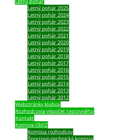
Letný pohár
Letný pohár 2025
Letný pohár 2024
Letný pohár 2023
Letný pohár 2022
Letný pohár 2021
Letný pohár 2020
Letný pohár 2019
Letný pohár 2018
Letný pohár 2017
Letný pohár 2016
Letný pohár 2015
Letný pohár 2014
Letný pohár 2013
Letný pohár 2012
Webstránky klubov
Rozhodcovia výpočet cestovného
Kontakt
Komisie ObFZ
Komisia rozhodcov
Športovo-technická komisia