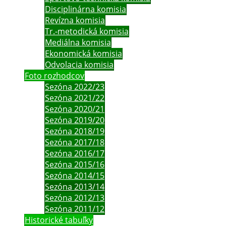
Disciplinárna komisia
Revízna komisia
Tr.-metodická komisia
Mediálna komisia
Ekonomická komisia
Odvolacia komisia
Foto rozhodcov
Sezóna 2022/23
Sezóna 2021/22
Sezóna 2020/21
Sezóna 2019/20
Sezóna 2018/19
Sezóna 2017/18
Sezóna 2016/17
Sezóna 2015/16
Sezóna 2014/15
Sezóna 2013/14
Sezóna 2012/13
Sezóna 2011/12
Historické tabuľky