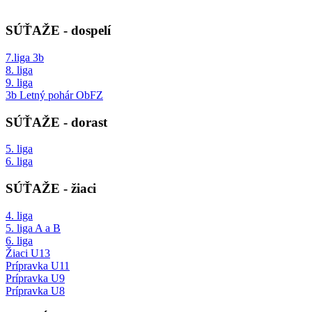
SÚŤAŽE - dospelí
7.liga 3b
8. liga
9. liga
3b Letný pohár ObFZ
SÚŤAŽE - dorast
5. liga
6. liga
SÚŤAŽE - žiaci
4. liga
5. liga A a B
6. liga
Žiaci U13
Prípravka U11
Prípravka U9
Prípravka U8