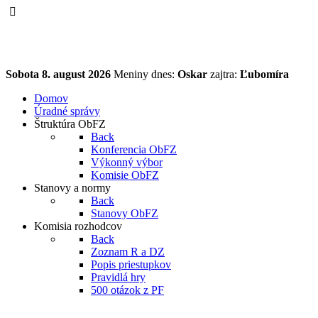
Sobota
8. august 2026
Meniny dnes:
Oskar
zajtra:
Ľubomíra
Domov
Úradné správy
Štruktúra ObFZ
Back
Konferencia ObFZ
Výkonný výbor
Komisie ObFZ
Stanovy a normy
Back
Stanovy ObFZ
Komisia rozhodcov
Back
Zoznam R a DZ
Popis priestupkov
Pravidlá hry
500 otázok z PF