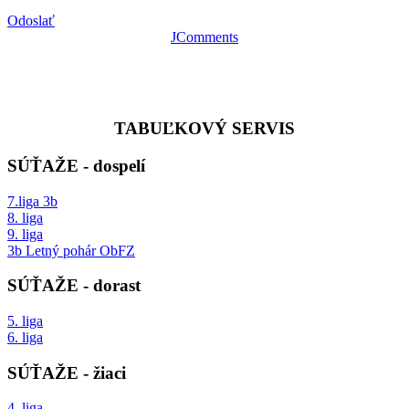
Odoslať
JComments
Počet zobrazení stránky od 1.4.2017
TABUĽKOVÝ SERVIS
SÚŤAŽE - dospelí
7.liga 3b
8. liga
9. liga
3b Letný pohár ObFZ
SÚŤAŽE - dorast
5. liga
6. liga
SÚŤAŽE - žiaci
4. liga