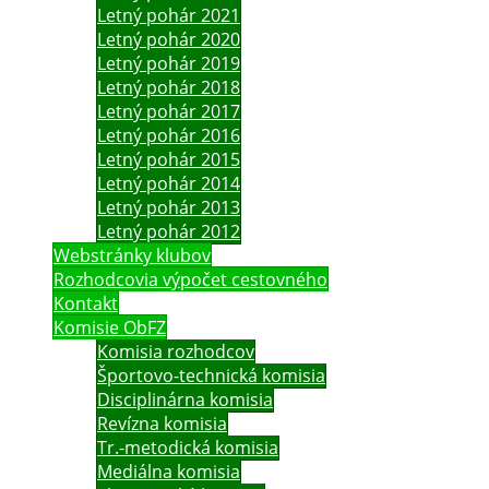
Letný pohár 2021
Letný pohár 2020
Letný pohár 2019
Letný pohár 2018
Letný pohár 2017
Letný pohár 2016
Letný pohár 2015
Letný pohár 2014
Letný pohár 2013
Letný pohár 2012
Webstránky klubov
Rozhodcovia výpočet cestovného
Kontakt
Komisie ObFZ
Komisia rozhodcov
Športovo-technická komisia
Disciplinárna komisia
Revízna komisia
Tr.-metodická komisia
Mediálna komisia