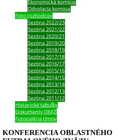
Ekonomická komisia
Odvolacia komisia
Foto rozhodcov
Sezóna 2022/23
Sezóna 2021/22
Sezóna 2020/21
Sezóna 2019/20
Sezóna 2018/19
Sezóna 2017/18
Sezóna 2016/17
Sezóna 2015/16
Sezóna 2014/15
Sezóna 2013/14
Sezóna 2012/13
Sezóna 2011/12
Historické tabuľky
Dokumenty ObFZ
Fotogaléria tímov
KONFERENCIA OBLASTNÉHO