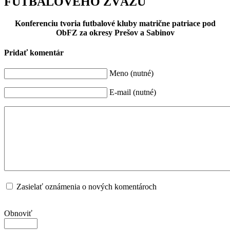
FUTBALOVÉHO ZVÄZU
Konferenciu tvoria futbalové kluby matrične patriace pod
ObFZ za okresy Prešov a
Sabinov
Pridať komentár
Meno (nutné)
E-mail (nutné)
Zasielať oznámenia o nových komentároch
Obnoviť