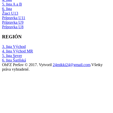
5. liga A a B
6. liga
Žiaci U13
Prípravka U11
Prípravka U9
Prípravka U8
REGIÓN
3. liga Východ
4. liga Východ MR
5. liga Sever
6. liga Šarišská
ObFZ Prešov © 2017. Vytvoril
24mikki24@gmail.com
.Všetky
práva vyhradené.