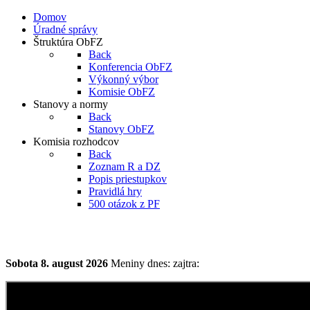
Domov
Úradné správy
Štruktúra ObFZ
Back
Konferencia ObFZ
Výkonný výbor
Komisie ObFZ
Stanovy a normy
Back
Stanovy ObFZ
Komisia rozhodcov
Back
Zoznam R a DZ
Popis priestupkov
Pravidlá hry
500 otázok z PF
Sobota
8. august 2026
Meniny dnes:
zajtra: