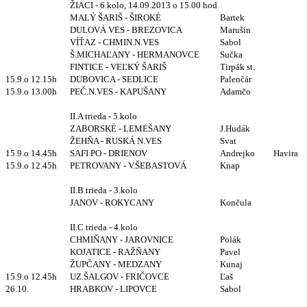
ŽIACI - 6.kolo, 14.09.2013 o 15.00 hod
MALÝ ŠARIŠ - ŠIROKÉ
Bartek
DULOVÁ VES - BREZOVICA
Marušin
VÍŤAZ - CHMIN.N.VES
Sabol
Š.MICHAĽANY - HERMANOVCE
Sučka
FINTICE - VEĽKÝ ŠARIŠ
Tirpák st.
15.9.o 12.15h
DUBOVICA - SEDLICE
Palenčár
15.9.o 13.00h
PEČ.N.VES - KAPUŠANY
Adamčo
II.A trieda - 5.kolo
ZABORSKÉ - LEMEŠANY
J.Hudák
ŽEHŇA - RUSKÁ N.VES
Svat
15.9.o 14.45h
SAFI PO - DRIENOV
Andrejko
Havira
15.9.o 12.45h
PETROVANY - V.ŠEBASTOVÁ
Knap
II.B trieda - 3.kolo
JANOV - ROKYCANY
Končula
II.C trieda - 4.kolo
CHMIŇANY - JAROVNICE
Polák
KOJATICE - RAŽŇANY
Pavel
ŽUPČANY - MEDZANY
Kunaj
15.9.o 12.45h
UZ.ŠALGOV - FRIČOVCE
Ľaš
26.10.
HRABKOV - LIPOVCE
Sabol