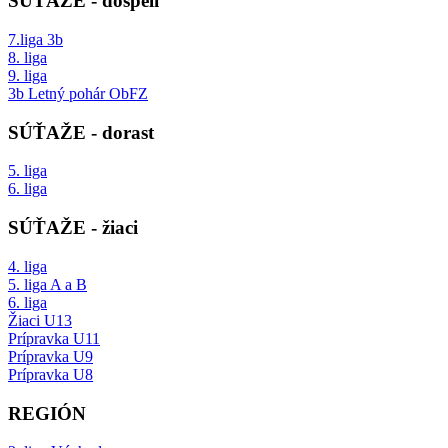
SÚŤAŽE - dospelí
7.liga 3b
8. liga
9. liga
3b Letný pohár ObFZ
SÚŤAŽE - dorast
5. liga
6. liga
SÚŤAŽE - žiaci
4. liga
5. liga A a B
6. liga
Žiaci U13
Prípravka U11
Prípravka U9
Prípravka U8
REGIÓN