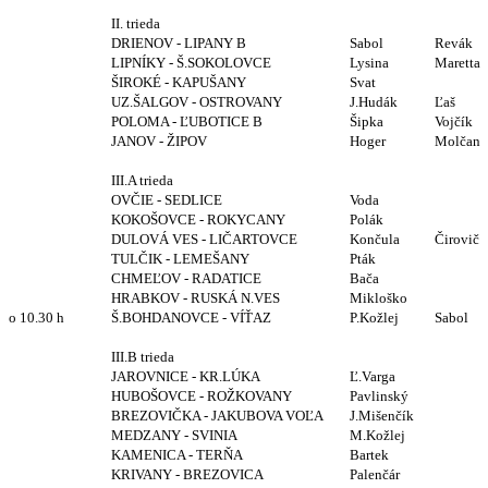
II. trieda
DRIENOV - LIPANY B
Sabol
Revák
LIPNÍKY - Š.SOKOLOVCE
Lysina
Maretta
ŠIROKÉ - KAPUŠANY
Svat
UZ.ŠALGOV - OSTROVANY
J.Hudák
Ľaš
POLOMA - ĽUBOTICE B
Šipka
Vojčík
JANOV - ŽIPOV
Hoger
Molčan
III.A trieda
OVČIE - SEDLICE
Voda
KOKOŠOVCE - ROKYCANY
Polák
DULOVÁ VES - LIČARTOVCE
Končula
Čirovič
TULČIK - LEMEŠANY
Pták
CHMEĽOV - RADATICE
Bača
HRABKOV - RUSKÁ N.VES
Mikloško
o 10.30 h
Š.BOHDANOVCE - VÍŤAZ
P.Kožlej
Sabol
III.B trieda
JAROVNICE - KR.LÚKA
Ľ.Varga
HUBOŠOVCE - ROŽKOVANY
Pavlinský
BREZOVIČKA - JAKUBOVA VOĽA
J.Mišenčík
MEDZANY - SVINIA
M.Kožlej
KAMENICA - TERŇA
Bartek
KRIVANY - BREZOVICA
Palenčár