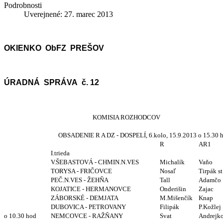
Podrobnosti
Uverejnené: 27. marec 2013
OKIENKO ObFZ PREŠOV
ÚRADNÁ SPRÁVA č. 12
KOMISIA ROZHODCOV
OBSADENIE R A DZ - DOSPELÍ, 6.kolo, 15.9.2013 o 15.30 h
R
AR1
I.trieda
V.ŠEBASTOVÁ - CHMIN.N.VES
Michalík
Vaňo
TORYSA - FRIČOVCE
Nosaľ
Tirpák st
PEČ.N.VES - ŽEHŇA
Tall
Adamčo
KOJATICE - HERMANOVCE
Onderišin
Zajac
ZÁBORSKÉ - DEMJATA
M.Mišenčík
Knap
DUBOVICA - PETROVANY
Filipák
P.Kožlej
o 10.30 hod
NEMCOVCE - RAŽŇANY
Svat
Andrejk