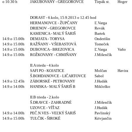
o 10.30 h
JAKUBOVANY - GREGOROVCE
Tirpák st.
Hoger
DORAST - 6.kolo, 15.9.2013 o 12.45 hod
HERMANOVCE - ŽUPČANY
Ľ.Varga
DRIENOV - GREGOROVCE
Revák
KAMENICA - MALÝ ŠARIŠ
Bartek
14.9.o 15.00h
DEMJATA - TORYSA
Onderišin
14.9.o 15.00h
RAŽŇANY - V.ŠEBASTOVÁ
Tomeček
14.9.o 15.00h
DUBOVICA - BREZOVICA
Ľ.Varga
Vaňo
14.9.o 15.00h
ROŽKOVANY - CHMIŇANY
J.Mišenčík
II.A trieda - 4.kolo
SAFI PO - KOJATICE
Molčan
Havira
Š.BOHDANOVCE - LIČARTOVCE
Sabol
14.9.o 12.45h
ZÁBORSKÉ - PETROVANY
J.Hudák
14.9.o 14.00h
HANISKA - MALÝ ŠARIŠ B
Mikloško
II.B trieda - 2.kolo
Š.DRAVCE - ZAHRADNÉ
J.Mišenčík
UZOVCE - VÍŤAZ
J.Hudák
14.9.o 14.00h
PEČ.N.VES - VEĽKÝ ŠARIŠ
Pavlinský
14.9.o 15.00h
TULČIK - ŠIROKÉ
Krivjančin