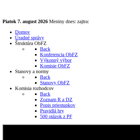
Piatok
7. august 2026
Meniny dnes:
zajtra:
Domov
Úradné správy
Štruktúra ObFZ
Back
Konferencia ObFZ
Výkonný výbor
Komisie ObFZ
Stanovy a normy
Back
Stanovy ObFZ
Komisia rozhodcov
Back
Zoznam R a DZ
Popis priestupkov
Pravidlá hry
500 otázok z PF