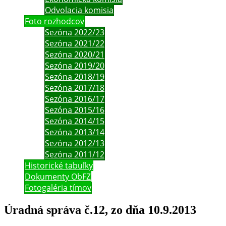
Odvolacia komisia
Foto rozhodcov
Sezóna 2022/23
Sezóna 2021/22
Sezóna 2020/21
Sezóna 2019/20
Sezóna 2018/19
Sezóna 2017/18
Sezóna 2016/17
Sezóna 2015/16
Sezóna 2014/15
Sezóna 2013/14
Sezóna 2012/13
Sezóna 2011/12
Historické tabuľky
Dokumenty ObFZ
Fotogaléria tímov
Úradná správa č.12, zo dňa 10.9.2013