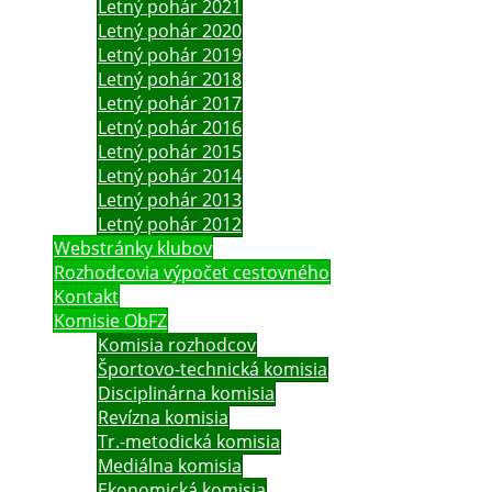
Letný pohár 2021
Letný pohár 2020
Letný pohár 2019
Letný pohár 2018
Letný pohár 2017
Letný pohár 2016
Letný pohár 2015
Letný pohár 2014
Letný pohár 2013
Letný pohár 2012
Webstránky klubov
Rozhodcovia výpočet cestovného
Kontakt
Komisie ObFZ
Komisia rozhodcov
Športovo-technická komisia
Disciplinárna komisia
Revízna komisia
Tr.-metodická komisia
Mediálna komisia
Ekonomická komisia