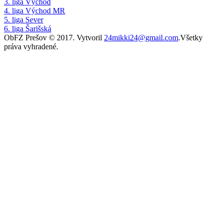
3. liga Východ
4. liga Východ MR
5. liga Sever
6. liga Šarišská
ObFZ Prešov © 2017. Vytvoril
24mikki24@gmail.com
.Všetky
práva vyhradené.