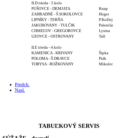
II.D trieda - 5.kolo
PUŠOVCE - DEMJATA
Knap
ZAHRADNÉ - Š.SOKOLOVCE
Hoger
LIPNÍKY - TERŇA
P.Kožlej
JAKUBOVANY - TULČIK
Palenčár
CHMEĽOV - GREGOROVCE
Lysina
UZOVCE - OSTROVANY
Tall
II.E trieda - 4.kolo
KAMENICA - KRIVANY
Šipka
POLOMA - Š.DRAVCE
Pták
TORYSA - ROŽKOVANY
Mikulec
Predch.
Nasl.
Počet zobrazení stránky od 1.4.2017
TABUĽKOVÝ SERVIS